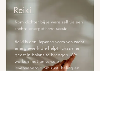
Reiki
Kom dichter bij je ware zelf via een
zachte energetische sessie.
Reiki is een Japanse vorm van zacht
energie­werk die helpt lichaam en
geest in balans te brengen. We
werken met universele
levensenergie om rust, heling en
balans te bevorderen.